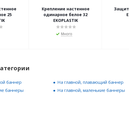
стенное
Крепление настенное
Защит
одинарное белое 32
E
IK
EKOPLASTIK
Много
категории
ной баннер
На главной, плавающий баннер
ие баннеры
На главной, маленькие баннеры