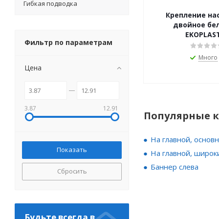
Гибкая подводка
Крепление на
двойное белое 25
EKOPLAST
Фильтр по параметрам
Много
Цена
3.87
12.91
Популярные 
На главной, основ
На главной, широк
Баннер слева
Сбросить
Будьте всегда в