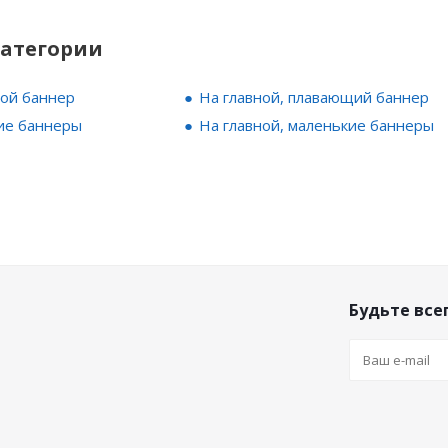
категории
ной баннер
На главной, плавающий баннер
ие баннеры
На главной, маленькие баннеры
Будьте всег