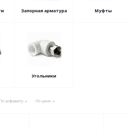
ги
Запорная арматура
Муфты
Угольники
По алфавиту
По цене