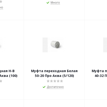
Много
но
ная Н-В
Муфта переходная Белая
Муфта п
ро Аква (100)
50-20 Про Аква (5/120)
40-32 П
Достаточно